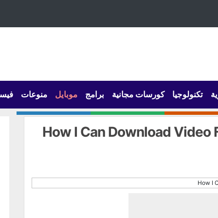
ية
تكنولوجيا
كورسات مجانية
برامج
موبايل
منوعات
فيس
How I Can Download Video 