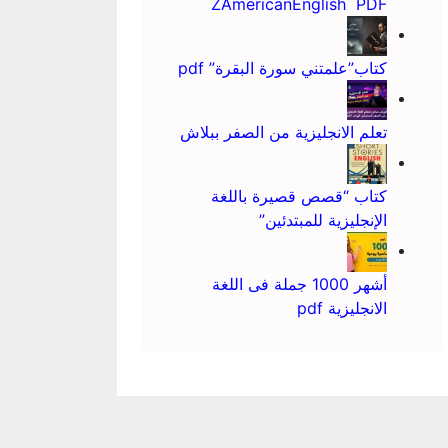
ZAmericanEnglish PDF
كتاب”علمتني سورة البقرة” pdf
تعلم الانجليزية من الصفر ببلاش
كتاب “قصص قصيرة باللغة
الإنجليزية للمبتدئين”
أشهر 1000 جملة فى اللغة
الانجليزية pdf