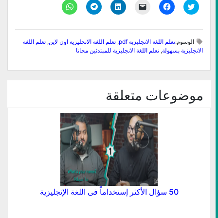
اضغط
انقر
النقر
اضغط
انقر
انقر
للمشاركة
للمشاركة
لإرسال
لتشارك
للمشاركة
للمشاركة
على
على
رابط
على
على
على
تويتر
فيسبوك
عبر
LinkedIn
Telegram
WhatsApp
(فتح
(فتح
البريد
(فتح
(فتح
(فتح
في
في
الإلكتروني
في
في
في
الوسوم:
تعلم اللغة الانجليزية pdf
,
تعلم اللغة الانجليزية اون لاين
,
تعلم اللغة
نافذة
نافذة
إلى
نافذة
نافذة
نافذة
جديدة)
جديدة)
صديق
جديدة)
جديدة)
جديدة)
الانجليزية بسهولة
,
تعلم اللغة الانجليزية للمبتدئين مجانا
(فتح
في
نافذة
جديدة)
موضوعات متعلقة
50 سؤال الأكثر إستخداماً فى اللغة الإنجليزية