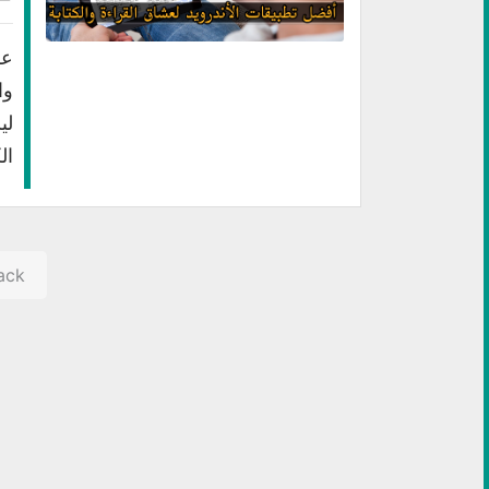
عل
وا
لي
ال
ack