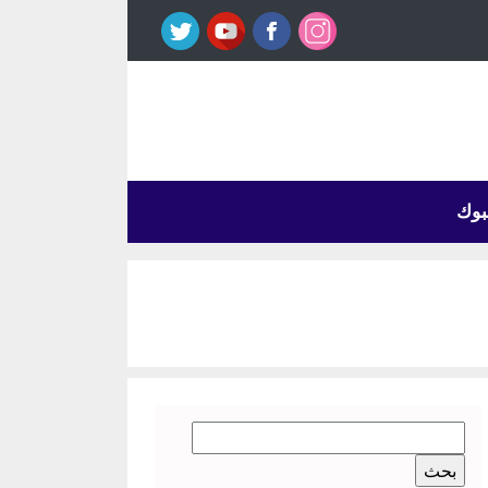
بوك
البحث
عن: