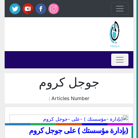
جوجل كروم
Articles Number :
(بإدارة مؤسستك ) على جوجل كروم