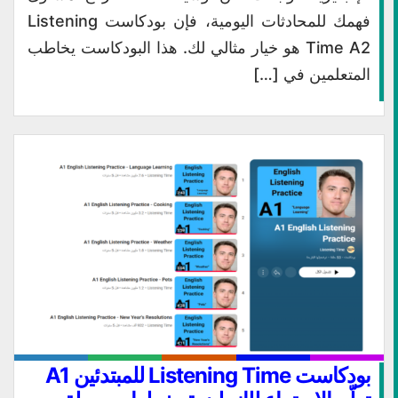
فهمك للمحادثات اليومية، فإن بودكاست Listening
Time A2 هو خيار مثالي لك. هذا البودكاست يخاطب
المتعلمين في […]
بودكاست Listening Time للمبتدئين A1