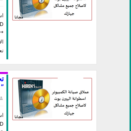
اس
**
ال
تع
تح
” مج
اس