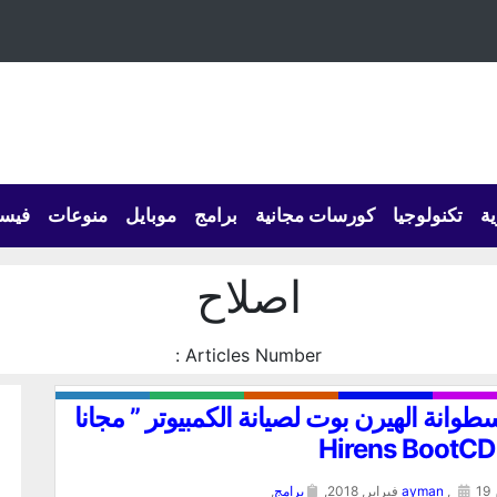
ية
تكنولوجيا
كورسات مجانية
برامج
موبايل
منوعات
فيس
اصلاح
Articles Number :
طوانة الهيرن بوت لصيانة الكمبيوتر ” مجانا
” 
19 فبراير, 2018,
,
ayman
برامج
,