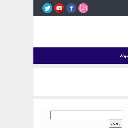
بوك
البحث
عن: