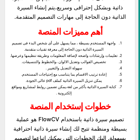
ذاتية وبشكل إحترافى وسريع،يتم إنشاء السيرة
الذاتية دون الحاجة إلى مهارات التصميم المتقدمة.
أهم مميزات المنصة
واجهة المستخدم بسيطة ، مما يسهل على أى شخص البدء فى تصميم
السيرة الذاتية دون الحاجة إلى معرفة تقنيات متقدمة.
تعليمات وإرشادات واضحه لإضافة المعلومات وطريقة تنظيمها وعرضها.
تخصيص القوالب وتعديل الالوان ،والخطوط والتنسيقات.
سهولة التعديل والتغيير .
إعادة ترتيب الاقسام بما يتناسب مع إحتياجات المستخدم.
يمكن تنزيل السيرة الذاتية كملف pdf عالى الجودة.
كتابة السيرة الذاتية بأكثر من لغة،يمكن تضمين روابط لمشاريع ومواقع
إلكترونية .
خطوات إستخدام المنصة
تصميم سيرة ذاتية باستخدام FlowCV هو عملية
بسيطة ومنظمة تتيح لك إنشاء سيرة ذاتية احترافية
بسهولة. إليك الخطوات التي يمكنك اتباعها لتصميم