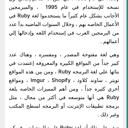
نسخه للإستخدام في عام 1995 ، والمبرمجين
الأجانب بشكل عام كثيراً ما يستخدموا لغة Ruby في
الأعمال الخاصه بهم ، وخلال السنوات الماضيه بدأ عدد
من البرمجين العرب في إستخدام اللغه وإدخالها إلي
أعمالهم .
وهي لغة مفتوحة المصدر ، ومفسره ، وهناك عدد
كبير جداً من المواقع الكبيره والمعروفه إعتمدت في
بنائها علي لغة البرمجه Ruby ، ومن بين هذه المواقع
تويتر ، ساوند كلاود ، Imgur ، Shopify ، ومواقع
أخري كثيره جداً ، ومن أهم المميزات الخاصه بلغة
Ruby هي أنها متوسعه في أكثر من مجال ، مثل
برمجة تطبيقات الإنترنت أو البرمجه لسطح المكتب
وغير ذلك .
ضف علي ذلك أن لغة Ruby عابره للمنصات ، فيمكن