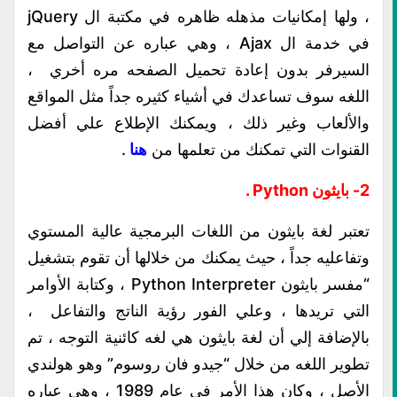
، ولها إمكانيات مذهله ظاهره في مكتبة ال jQuery
في خدمة ال Ajax ، وهي عباره عن التواصل مع
السيرفر بدون إعادة تحميل الصفحه مره أخري ،
اللغه سوف تساعدك في أشياء كثيره جداً مثل المواقع
والألعاب وغير ذلك ، ويمكنك الإطلاع علي أفضل
القنوات التي تمكنك من تعلمها من
هنا
.
2- بايثون Python .
تعتبر لغة بايثون من اللغات البرمجية عالية المستوي
وتفاعليه جداً ، حيث يمكنك من خلالها أن تقوم بتشغيل
“مفسر بايثون Python Interpreter ، وكتابة الأوامر
التي تريدها ، وعلي الفور رؤية الناتج والتفاعل ،
بالإضافة إلي أن لغة بايثون هي لغه كائنية التوجه ، تم
تطوير اللغه من خلال “جيدو فان روسوم” وهو هولندي
الأصل ، وكان هذا الأمر في عام 1989 ، وهي عباره