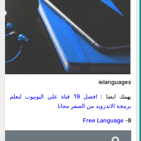
ielanguages
يهمك ايضا :
افضل 19 قناة علي اليوتيوب لتعلم
برمجة الاندرويد من الصفر مجانا
Free Language
8-