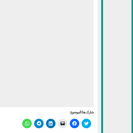
شارك هذا الموضوع:
اضغط
انقر
النقر
اضغط
انقر
انقر
للمشاركة
للمشاركة
لإرسال
لتشارك
للمشاركة
للمشاركة
على
على
رابط
على
على
على