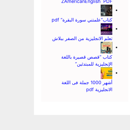
ZAmericanEnglish PDF
كتاب”علمتني سورة البقرة” pdf
تعلم الانجليزية من الصفر ببلاش
كتاب “قصص قصيرة باللغة
الإنجليزية للمبتدئين”
أشهر 1000 جملة فى اللغة
الانجليزية pdf