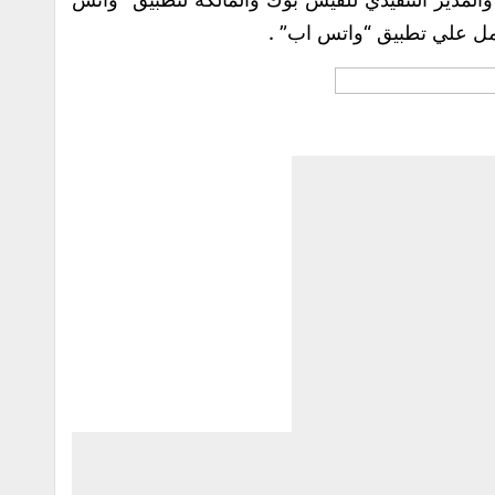
امل علي تطبيق “واتس اب” .