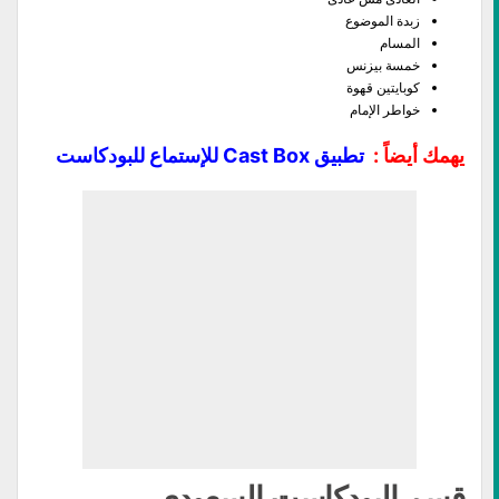
زبدة الموضوع
المسام
خمسة بيزنس
كوبايتين قهوة
خواطر الإمام
يهمك أيضاً :
تطبيق Cast Box للإستماع للبودكاست
قسم البودكاست السعودى