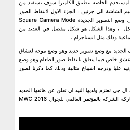
لمستخدم الخاصه بتطبيق الكاميرا سوف تستفيد من
يم الشاشة الي جزئين ، الجزء الاول لالتقاط الصور
والجزء الاخر لمعاينتها لحظيا ، بالاضافة الي وضع التصوير الجديدة Square Camera Mode
الشكل ، وهذا الشكل هو شكل مفضل في العديد من
اعية وذلك مثل انستاجرام .
تف الجديد مع وضع تصوير جديد وهو وضع موجه لعشاق
عشق خاص فيما يتعلق بالتقاط صور الطعام وهو وضع
ة لونيه عليا ودرجه اشبباع مثالية وذلك كما ذكرنا لصور
 ال جي تعتزم ولديها النيه ان تعلن عن هاتفها الجديد
يوم 26 فبراير الجاري وذلك في اطار مشاركة الشركة بالمؤتمر العالمي للجوال MWC 2016