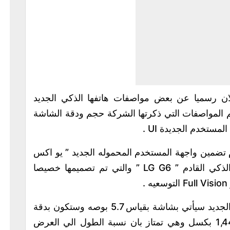
ن رسميا عن بعض مواصفات هاتفها الذكي الجديد
 جي6 ” LG G6 ” ومن اهم المواصفات التي ذكرتها الشركة حجم ودقة الشاشة
مستخدم الجديدة UI .
 تضمين واجهة المستخدم المحموله الجديد ” يو اكس
6.0 ” UX 6.0 في هاتف الشركه الجديد الذكي القادم ” LG G6 ” والتي تم تصميمها خصيصا
واعلنت الشركة الكورية الجنوبيه ان هاتفها الجديد سيأتي بشاشة بقياس 5.7 بوصه وستكون بدقة
QHD+ مع درجة وضوح تبلغ 2,880 × 1,440 بكسل وهي تمتاز بان نسبة الطول الي العرض