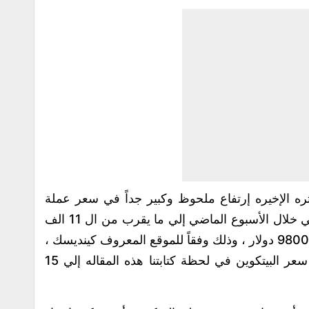
ه الإخيره إرتفاع ملحوظ وكبير جداً في سعر عملة
البيتكوين الإفتراضيه ، ووصل سعر العمله في خلال الأسبوع الماضي إلي ما يقرب من ال 11 الف
دولار ، وذلك قبل أن يشهد تراجع ليصل إلي 9800 دولار ، وذلك وفقاً للموقع المعروف كينديسك ،
والذي يقوم بمراقبة سعر العمليه ، ووصل سعر البيتكوين في لحظة كتابتنا هذه المقاله إلي 15