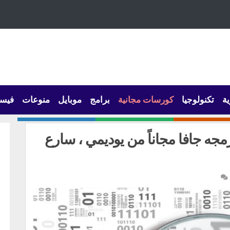
ية
تكنولوجيا
كورسات مجانية
برامج
موبايل
منوعات
فيس
 البرمجه جافا مجاناً من يوديمي ، سارع