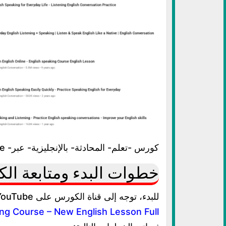
كورس -تعلم- المحادثة- بالإنجليزية- عبر- YouTube- للتحدث-بطلاقة
خطوات البدء ومتابعة ال
للبدء، توجه إلى قناة الكورس على YouTube عبر هذا الرابط
ng Course – New English Lesson Full