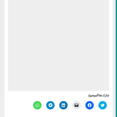
شارك هذا الموضوع:
اضغط
انقر
النقر
اضغط
انقر
انقر
للمشاركة
للمشاركة
لإرسال
لتشارك
للمشاركة
للمشاركة
على
على
رابط
على
على
على
تويتر
فيسبوك
عبر
LinkedIn
Telegram
WhatsApp