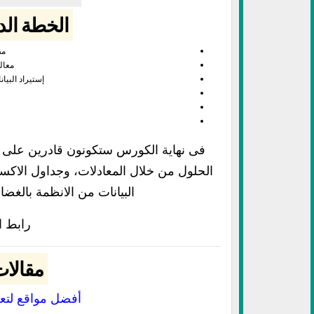
الخطة ال
مق
معالج إك
إستيراد البيا
فى نهاية الكورس ستكونون قادرين على تط
البيانات من الانظمة بالغض
رابط 
مقالات
أفضل مواقع لتعلم اكس