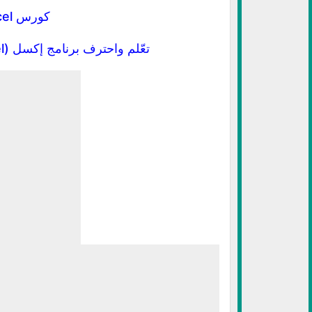
كورس Excel للمبتدئين مجاناً
تعّلم واحترف برنامج إكسل (Excel) من الصفر مجانًا وشهادة بإسمك