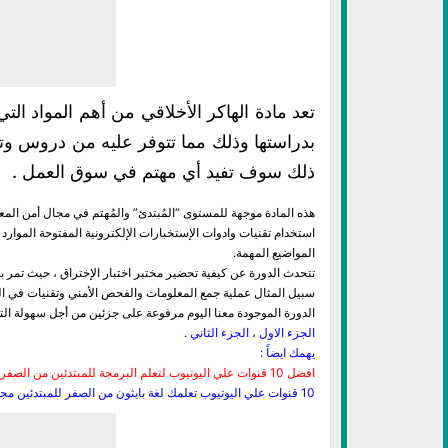
تعد مادة الهاكر الأخلاقي من أهم المواد ا
بدراستها وذلك مما تتوفر عليه من دروس وتقن
ذلك سوف تفيد أي مهتم في سوق العمل .
هذه المادة موجهة للمستوى “المُبتدئ” والمُهتم في مجال أمن المع
استخدام تقنيات وادوات الإستخبارات الإلكترونية المفتوحة الموارد
المواضيع المهمة.
تتحدث الدورة عن كيفية تحضير مختبر اختبار الإختراق ، حيث تمر با
سبيل المثال عملية جمع المعلومات والفحص الأمني وتقنيات في اله
الدورة الموجودة معنا اليوم مرفوعة على جزئين من أجل سهولة الت
الجزء الاول
،
الجزء الثاني
.
يهمك ايضاً :
افضل 10 قنوات علي اليوتيوب لتعلم البرمجة للمبتدئين من الصفر مجاناً
10 قنوات علي اليوتيوب تعلمك لغة بايثون من الصفر للمبتدئين مجاناً بإحترافيه شديده