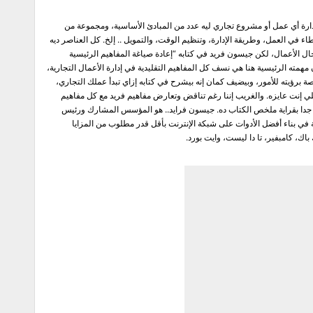
بيزنس إدارة أي عمل أو مشروع تجاري ليه عدد من المبادئ الأساسية، ومجموعة من
اء في العمل، وطريقة الإدارة، وتنظيم الوقت، والتمويل .. إلخ. كل العناصر ديه
جال الأعمال، لكن جيسون فريد في كتابه “إعادة صياغة المفاهيم الرئيسية
 مهمته الرئيسية هنا هي نسف كل المفاهيم التقليدية في إدارة الأعمال التجارية،
ة برؤيته للأمور، وبيضيف كمان إنه بيشرح في كتابه إزاي تبدأ عملك التجاري،
ي إنت عايزه. والغريب إننا رغم تناقض وتعارض مفاهيم فريد مع كل مفاهيم
تع جدا بقراية ملخص الكتاب ده. جيسون فرايد.. هو المؤسس المشارك ورئيس
متخصصة في بناء أفضل الأدوات على شبكة الإنترنت بأقل قدر مطلوب من المزايا