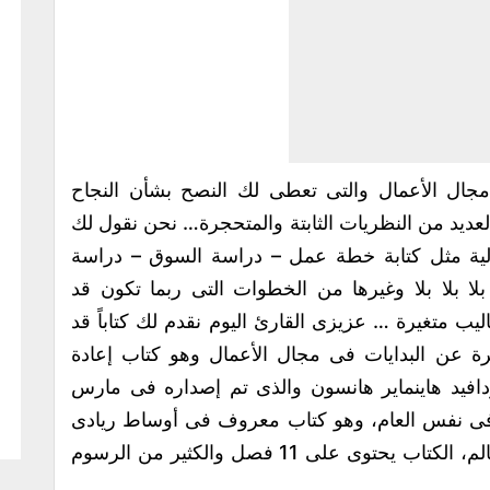
مجال الأعمال والتى تعطى لك النصح بشأن النجاح
لعديد من النظريات الثابتة والمتحجرة… نحن نقول لك
الية مثل كتابة خطة عمل – دراسة السوق – دراسة
ا بلا بلا وغيرها من الخطوات التى ربما تكون قد
اليب متغيرة … عزيزى القارئ اليوم نقدم لك كتاباً قد
حجرة عن البدايات فى مجال الأعمال وهو كتاب إعادة
ن فرايد ودافيد هاينماير هانسون والذى تم إصداره فى مارس
عاً فى نفس العام، وهو كتاب معروف فى أوساط ريادى
الأعمال والشركات الناشئة على مستوى العالم، الكتاب يحتوى على 11 فصل والكثير من الرسوم