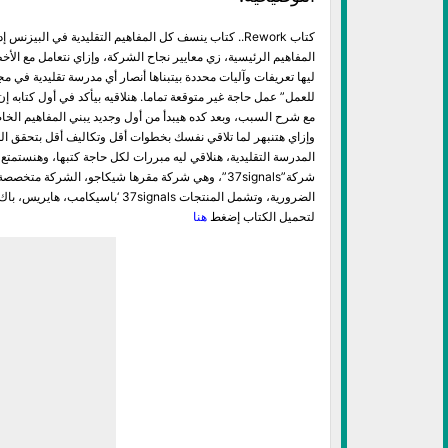
كتاب Rework.. كتاب ينسف كل المفاهيم التقليدية في ال
المفاهيم الرئيسية، زي معايير نجاح الشركة، وإزاي نتعامل مع الأخط
ليها تعريفات وآليات محددة بيتبناها أنصار أي مدرسة تقليدية في م
للعمل” عمل حاجة غير متوقعة تماما. هنلاقيه بيأكد في أول كتابه إن
مع شرح السبب، وبعد كده هيبدأ من أول وجديد يبني المفاهيم الخاص
وإزاي هتنبهر لما تلاقي نفسك بخطوات أقل وتكاليف أقل بتحقق الل
المدرسة التقليدية، هنلاقي ليه مبررات لكل حاجة كتبها، وهنستم
شركة”37signals”، وهي شركة مقرها شيكاجو، الشركة 
الضرورية، وتشمل المنتجات 37signals ‘باسيكامب، هايريس، باك باك، كامبفير، تا دا ليست، وايت بورد.
لتحميل الكتاب إضغط
هنا