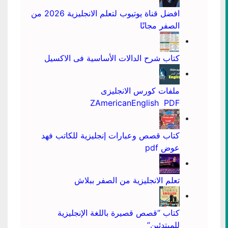
افضل قناة يوتيوب لتعلم الانجليزية 2026 من
الصفر مجانًا
كتاب شرح الدالات الأساسية فى الاكسيل
ملفات كورس الانجليزى
ZAmericanEnglish PDF
كتاب قصص وعبارات إنجليزية للكاتب فهد
عوض pdf
تعلم الانجليزية من الصفر ببلاش
كتاب “قصص قصيرة باللغة الإنجليزية
للمبتدئين”