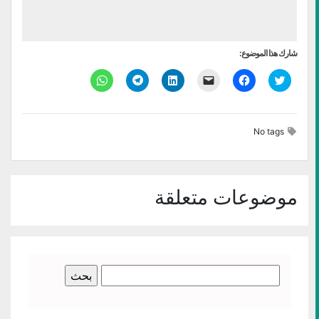
شارك هذا الموضوع:
اضغط
انقر
النقر
اضغط
انقر
انقر
للمشاركة
للمشاركة
لإرسال
لتشارك
للمشاركة
للمشاركة
على
على
رابط
على
على
على
تويتر
فيسبوك
عبر
LinkedIn
Telegram
WhatsApp
(فتح
(فتح
البريد
(فتح
(فتح
(فتح
في
في
الإلكتروني
في
في
في
No tags
نافذة
نافذة
إلى
نافذة
نافذة
نافذة
جديدة)
جديدة)
صديق
جديدة)
جديدة)
جديدة)
(فتح
في
نافذة
جديدة)
موضوعات متعلقة
البحث
عن: