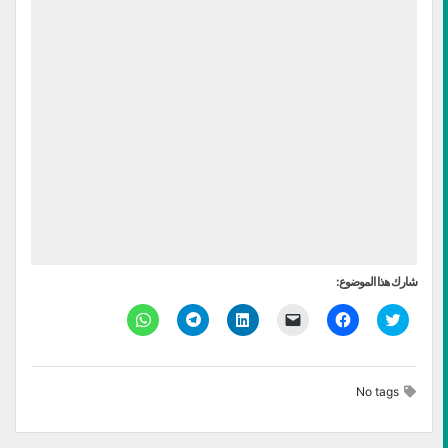
شارك هذا الموضوع:
اضغط
انقر
النقر
اضغط
انقر
انقر
للمشاركة
للمشاركة
لإرسال
لتشارك
للمشاركة
للمشاركة
على
على
رابط
على
على
على
تويتر
فيسبوك
عبر
LinkedIn
Telegram
WhatsApp
(فتح
(فتح
البريد
(فتح
(فتح
(فتح
في
في
الإلكتروني
في
في
في
No tags
نافذة
نافذة
إلى
نافذة
نافذة
نافذة
جديدة)
جديدة)
صديق
جديدة)
جديدة)
جديدة)
(فتح
في
نافذة