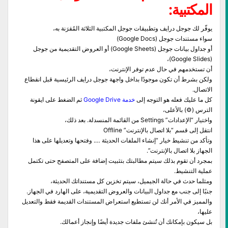
المكتبية:
يوفّر لك جوجل درايف وتطبيقات جوجل المكتبية الثلاثة المُقرَنة به،
سواء مستندات جوجل (Google Docs)
أو جداول بيانات جوجل (Google Sheets) أو العروض التقديمية من جوجل
(Google Slides)،
أن تستخدمهم في حال عدم توفر الإنترنت،
ولكن بشرط أن تكون موجودًا بداخل واجهة جوجل درايف الرئيسية قبل انقطاع
الاتصال.
كل ما عليك فعله هو التوجه إلى
خدمة Google Drive
ثم الضغط على ايقونة
الترس (⚙) بالأعلى،
واختيار “الإعدادات” Settings من القائمة المنسدلة. بعد ذلك،
انتقل إلى قسم “بلا اتصال بالإنترنت” Offline
وتأكد من تنشيط خيار “إنشاء الملفات الحديثة …. وفتحها وتعديلها على هذا
الجهاز بلا اتصال بالإنترنت”.
بمجرد أن تقوم بذلك سيتم مطالبتك بتثبيت إضافة على المتصفح حتى تكتمل
عملية التنشيط.
ومثلما حدث في حالة الجيميل، سيتم تخزين كل مستنداتك الحديثة،
جنبًا إلى جنب مع جداول البيانات والعروض التقديمية، على الهارد في الجهاز.
والمميز في الأمر أنك لن تستطيع استعراض المستندات القديمة فقط والتعديل
عليها،
بل سيكون بإمكانك أن تُنشئ ملفات جديدة أيضًا وإنجاز أعمالك.