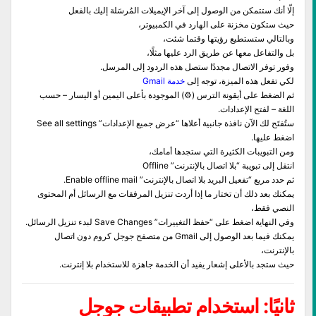
إلّا أنك ستتمكن من الوصول إلى آخر الإيميلات المُرسَلة إليك بالفعل
حيث ستكون مخزنة على الهارد في الكمبيوتر،
وبالتالي ستستطيع رؤيتها وقتما شئت،
بل والتفاعل معها عن طريق الرد عليها مثلًا،
وفور توفر الاتصال مجددًا ستصل هذه الردود إلى المرسل.
لكي تفعل هذه الميزة، توجه إلى
خدمة Gmail
ثم الضغط على أيقونة الترس (⚙) الموجودة بأعلى اليمين أو اليسار – حسب
اللغة – لفتح الإعدادات.
ستُفتَح لك الآن نافذة جانبية أعلاها “عرض جميع الإعدادات” See all settings
اضغط عليها.
ومن التبويبات الكثيرة التي ستجدها أمامك،
انتقل إلى تبويبة “بلا اتصال بالإنترنت” Offline
ثم حدد مربع “تفعيل البريد بلا اتصال بالإنترنت” Enable offline mail.
يمكنك بعد ذلك أن تختار ما إذا أردت تنزيل المرفقات مع الرسائل أم المحتوى
النصي فقط،
وفي النهاية اضغط على “حفظ التغييرات” Save Changes لبدء تنزيل الرسائل.
يمكنك فيما بعد الوصول إلى Gmail من متصفح جوجل كروم دون اتصال
بالإنترنت،
حيث ستجد بالأعلى إشعار يفيد أن الخدمة جاهزة للاستخدام بلا إنترنت.
ثانيًا: استخدام تطبيقات جوجل