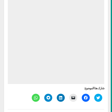
شارك هذا الموضوع:
اضغط
انقر
النقر
اضغط
انقر
انقر
للمشاركة
للمشاركة
لإرسال
لتشارك
للمشاركة
للمشاركة
على
على
رابط
على
على
على
تويتر
فيسبوك
عبر
LinkedIn
Telegram
WhatsApp
(فتح
(فتح
البريد
(فتح
(فتح
(فتح