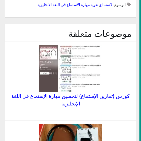
في
في
الإلكتروني
في
في
في
الوسوم:
الاستماع
,
تقوية مهارة الاستماع في اللغة الانجليزية
نافذة
نافذة
إلى
نافذة
نافذة
نافذة
جديدة)
جديدة)
صديق
جديدة)
جديدة)
جديدة)
(فتح
في
نافذة
جديدة)
موضوعات متعلقة
كورس (تمارين الإستماع) لتحسين مهارة الإستماع فى اللغة
الإنجليزية