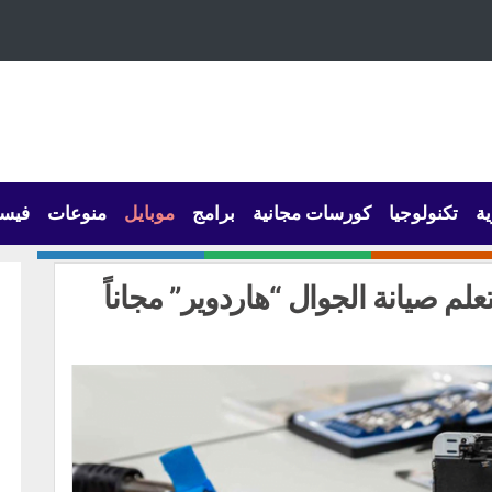
ية
تكنولوجيا
كورسات مجانية
برامج
موبايل
منوعات
فيس
علم صيانة الجوال “هاردوير” مجاناً