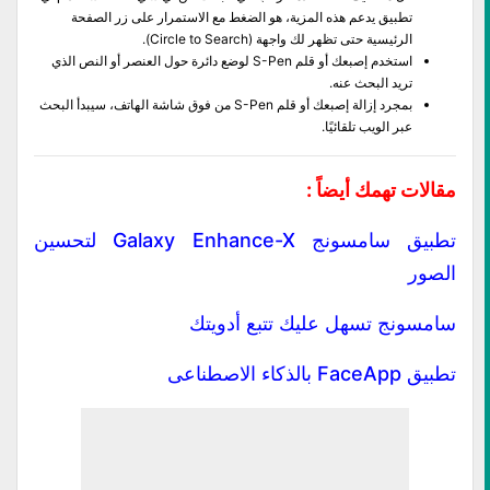
تطبيق يدعم هذه المزية، هو الضغط مع الاستمرار على زر الصفحة
الرئيسية حتى تظهر لك واجهة (Circle to Search).
استخدم إصبعك أو قلم S-Pen لوضع دائرة حول العنصر أو النص الذي
تريد البحث عنه.
بمجرد إزالة إصبعك أو قلم S-Pen من فوق شاشة الهاتف، سيبدأ البحث
عبر الويب تلقائيًا.
مقالات تهمك أيضاً :
تطبيق سامسونج Galaxy Enhance-X لتحسين
الصور
سامسونج تسهل عليك تتبع أدويتك
تطبيق FaceApp بالذكاء الاصطناعى