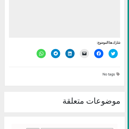
شارك هذا الموضوع:
اضغط
انقر
النقر
اضغط
انقر
انقر
للمشاركة
للمشاركة
لإرسال
لتشارك
للمشاركة
للمشاركة
على
على
رابط
على
على
على
تويتر
فيسبوك
عبر
LinkedIn
Telegram
WhatsApp
(فتح
(فتح
البريد
(فتح
(فتح
(فتح
في
في
الإلكتروني
في
في
في
No tags
نافذة
نافذة
إلى
نافذة
نافذة
نافذة
جديدة)
جديدة)
صديق
جديدة)
جديدة)
جديدة)
(فتح
في
نافذة
جديدة)
موضوعات متعلقة