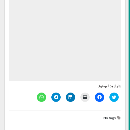
شارك هذا الموضوع:
اضغط
انقر
النقر
اضغط
انقر
انقر
للمشاركة
للمشاركة
لإرسال
لتشارك
للمشاركة
للمشاركة
على
على
رابط
على
على
على
تويتر
فيسبوك
عبر
LinkedIn
Telegram
WhatsApp
(فتح
(فتح
البريد
(فتح
(فتح
(فتح
في
في
الإلكتروني
في
في
في
No tags
نافذة
نافذة
إلى
نافذة
نافذة
نافذة
جديدة)
جديدة)
صديق
جديدة)
جديدة)
جديدة)
(فتح