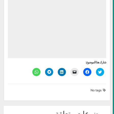
شارك هذا الموضوع:
اضغط
انقر
النقر
اضغط
انقر
انقر
للمشاركة
للمشاركة
لإرسال
لتشارك
للمشاركة
للمشاركة
على
على
رابط
على
على
على
تويتر
فيسبوك
عبر
LinkedIn
Telegram
WhatsApp
(فتح
(فتح
البريد
(فتح
(فتح
(فتح
في
في
الإلكتروني
في
في
في
No tags
نافذة
نافذة
إلى
نافذة
نافذة
نافذة
جديدة)
جديدة)
صديق
جديدة)
جديدة)
جديدة)
(فتح
في
نافذة
جديدة)
موضوعات متعلقة