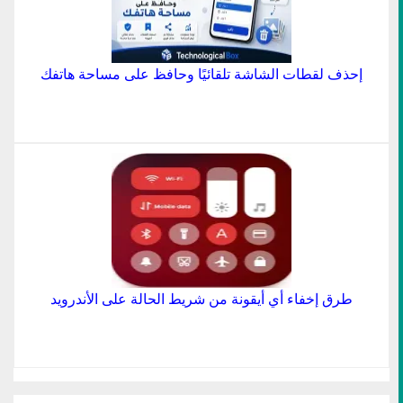
إحذف لقطات الشاشة تلقائيًا وحافظ على مساحة هاتفك
طرق إخفاء أي أيقونة من شريط الحالة على الأندرويد