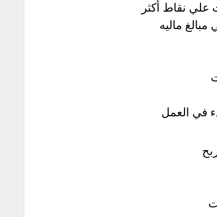
علي نقاط أكثر
 مبالغ ماليه
ت
دء في العمل
بح
ت