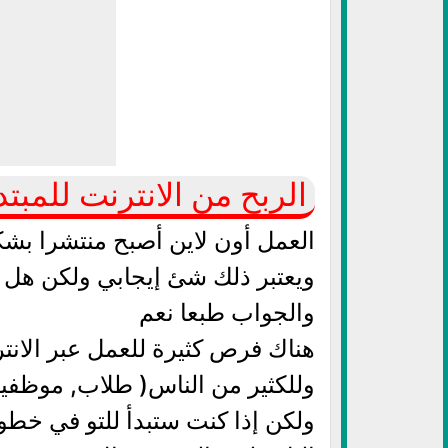
الربح من الانترنت للمبتد
العمل أون لاين أصبح منتشرا بشكل
ويعتبر ذلك شئ إيجابي ولكن هل ا
والجواب طبعا نعم
هناك فرص كثيرة للعمل عبر الانت
وللكثير من الناس( طلاب, موظفين
ولكن إذا كنت ستبدأ للتو في خطوا