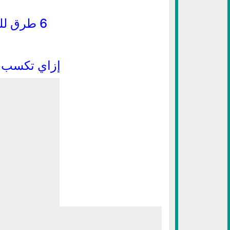
6 طرق للربح من الانترنت
إزاي تكسب ف