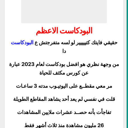
البودكاست الاعظم
حقيقي فايتك كتييييير لو لسه متفرجتش ع
البودكاست
دا
من وجهة نظري هو افضل بودكاست لعام 2023 عبارة
عن كورس مكثف للحياة
مر معي مقطــع على اليوتيـوب مدته 3 ساعـات
قلت في نفسي لم يعد أحد يشاهد المقاطع الطويلة
تفاجأت بأنه حصــد عشرات ملايين المشاهدات
26 مليون مشاهدة منذ ثلاث أشهر فقط