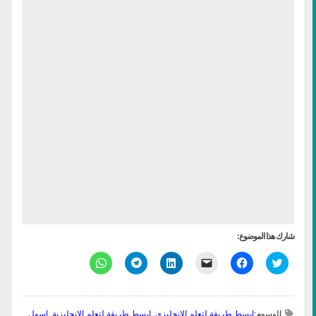
شارك هذا الموضوع:
اضغط
انقر
النقر
اضغط
انقر
انقر
للمشاركة
للمشاركة
لإرسال
لتشارك
للمشاركة
للمشاركة
على
على
رابط
على
على
على
تويتر
فيسبوك
عبر
LinkedIn
Telegram
WhatsApp
(فتح
(فتح
البريد
(فتح
(فتح
(فتح
في
في
الإلكتروني
في
في
في
الوسوم:
ابسط طريقة لتعلم الانجليزي
,
ابسط طريقة لتعلم الانجليزية
,
اسهل