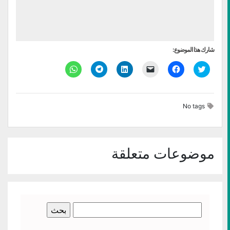
شارك هذا الموضوع:
اضغط
انقر
النقر
اضغط
انقر
انقر
للمشاركة
للمشاركة
لإرسال
لتشارك
للمشاركة
للمشاركة
على
على
رابط
على
على
على
تويتر
فيسبوك
عبر
LinkedIn
Telegram
WhatsApp
(فتح
(فتح
البريد
(فتح
(فتح
(فتح
في
في
الإلكتروني
في
في
في
No tags
نافذة
نافذة
إلى
نافذة
نافذة
نافذة
جديدة)
جديدة)
صديق
جديدة)
جديدة)
جديدة)
(فتح
في
نافذة
جديدة)
موضوعات متعلقة
البحث
عن: