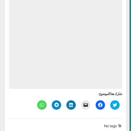
شارك هذا الموضوع:
اضغط
انقر
النقر
اضغط
انقر
انقر
للمشاركة
للمشاركة
لإرسال
لتشارك
للمشاركة
للمشاركة
على
على
رابط
على
على
على
تويتر
فيسبوك
عبر
LinkedIn
Telegram
WhatsApp
(فتح
(فتح
البريد
(فتح
(فتح
(فتح
في
في
الإلكتروني
في
في
في
No tags
نافذة
نافذة
إلى
نافذة
نافذة
نافذة
جديدة)
جديدة)
صديق
جديدة)
جديدة)
جديدة)