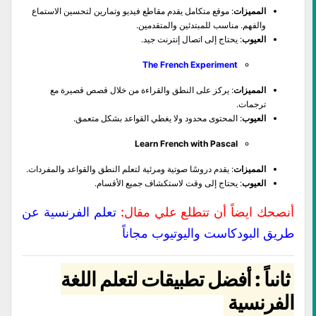
المميزات
: موقع متكامل يقدم مقاطع فيديو وتمارين لتحسين الاستماع
والفهم. مناسب للمبتدئين والمتقدمين.
العيوب
: يحتاج إلى اتصال إنترنت جيد.
The French Experiment
المميزات
: يركز على النطق والقراءة من خلال قصص قصيرة مع
ترجمات.
العيوب
: المحتوى محدود ولا يغطي القواعد بشكل متعمق.
Learn French with Pascal
المميزات
: يقدم دروسًا صوتية ومرئية لتعلم النطق والقواعد والمفردات.
العيوب
: يحتاج إلى وقت لاستكشاف جميع الأقسام.
أنصحك ايضاً أن تتطلع علي مقال:
تعلم الفرنسية عن
طريق البودكاست واليوتيوب مجاناً
ثانياً : أفضل تطبيقات لتعلم اللغة
الفرنسية