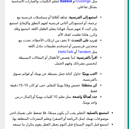
مثل
Duolingo
أو
Babbel
لتعلم الكلمات والعبارات الأساسية
بشكل تفاعلي.
استمع إلى الفرنسية
: شاهد أفلامًا أو مسلسلات فرنسية مع
ترجمة، أو استمع إلى أغاني فرنسية لفهم النطق والإيقاع. استمع
وان كنت لا تفهم شيئاً، فهكذا يتعلم الطفل اللغة. استمع وقلد
وكرر. هكذا تعلمت لغتك الأم.
تدرب على التحدث
: لا تخف من ارتكاب الأخطاء، تحدث مع
متحدثين فرنسيين أو استخدم تطبيقات تبادل اللغة
مثل
Tandem
أو
HelloTalk
.
اقرأ بالفرنسية
: ابدأ بقصص الأطفال أو المقالات البسيطة
لتحسين مفرداتك وفهم الجمل.
اكتب يوميًا
: حاول كتابة جمل بسيطة عن يومك أو قوائم تسوق
بالفرنسية.
كن منتظمًا
: خصص وقتًا يوميًا للتعلم، حتى لو كان 10-15 دقيقة
فقط.
حدد أهدافًا واضحة
: مثل تعلم 10 كلمات يوميًا أو إكمال درس
واحد يوميًا.
استمتع بالعملية
: التعلم يجب أن يكون ممتعًا، فلا تضغط على نفسك.اختر
موضوعات تهمك (مثل الرياضة أو السفر) وتعلم المفردات المتعلقة بها.
استمع قبل النوم: السماع قبل النوم يجعل العقل يقوم بتكرار ما سمعه