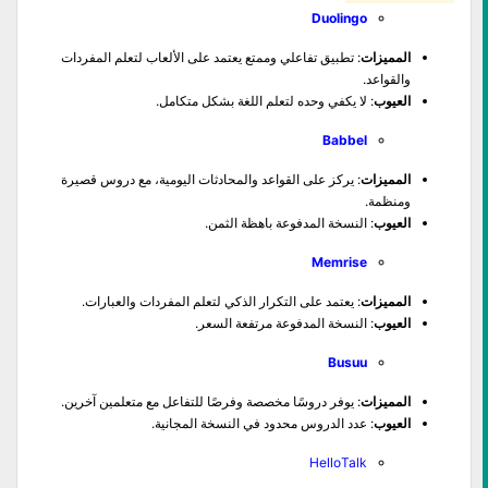
Duolingo
المميزات
: تطبيق تفاعلي وممتع يعتمد على الألعاب لتعلم المفردات
والقواعد.
العيوب
: لا يكفي وحده لتعلم اللغة بشكل متكامل.
Babbel
المميزات
: يركز على القواعد والمحادثات اليومية، مع دروس قصيرة
ومنظمة.
العيوب
: النسخة المدفوعة باهظة الثمن.
Memrise
المميزات
: يعتمد على التكرار الذكي لتعلم المفردات والعبارات.
العيوب
: النسخة المدفوعة مرتفعة السعر.
Busuu
المميزات
: يوفر دروسًا مخصصة وفرصًا للتفاعل مع متعلمين آخرين.
العيوب
: عدد الدروس محدود في النسخة المجانية.
HelloTalk