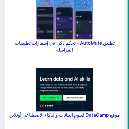
تطبيق AutoMute – تحكم ذكي في إشعارات تطبيقات
المراسلة
موقع DataCamp لعلوم البيانات والذكاء الاصطناعي أونلاين