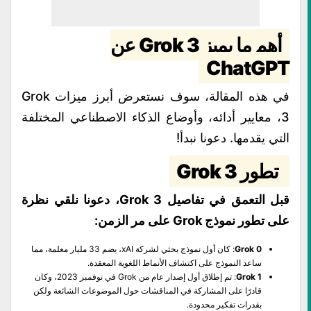
أهم ما يميز Grok 3 عن
ChatGPT
في هذه المقالة، سوف نستعرض أبرز ميزات Grok
3، معايير أدائه، وأوضاع الذكاء الاصطناعي المختلفة
التي يقدمها. دعونا نبدأ!
تطور Grok 3
قبل التعمق في تفاصيل Grok 3، دعونا نلقي نظرة
على تطور نموذج Grok على مر الزمن:
Grok 0
: كان أول نموذج بحثي لشركة xAI، يضم 33 مليار معلمة، مما
ساعد النموذج على اكتشاف الأنماط اللغوية المعقدة.
Grok 1
: تم إطلاق أول إصدار عام من Grok في نوفمبر 2023، وكان
قادرًا على المشاركة في المناقشات حول الموضوعات الشائعة ولكن
بقدرات تفكير محدودة.