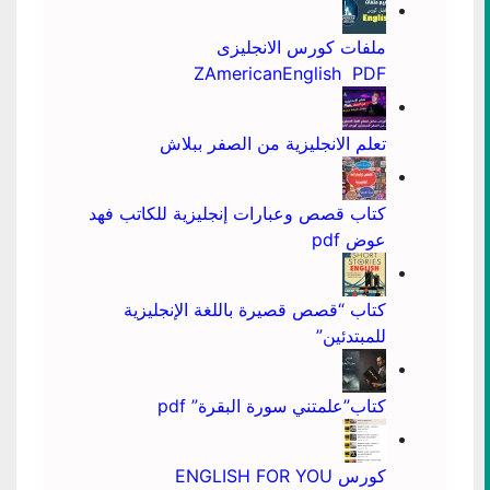
ملفات كورس الانجليزى
ZAmericanEnglish PDF
تعلم الانجليزية من الصفر ببلاش
كتاب قصص وعبارات إنجليزية للكاتب فهد
عوض pdf
كتاب “قصص قصيرة باللغة الإنجليزية
للمبتدئين”
كتاب”علمتني سورة البقرة” pdf
كورس ENGLISH FOR YOU