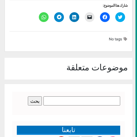
شارك هذا الموضوع:
اضغط
انقر
النقر
اضغط
انقر
انقر
للمشاركة
للمشاركة
لإرسال
لتشارك
للمشاركة
للمشاركة
على
على
رابط
على
على
على
تويتر
فيسبوك
عبر
LinkedIn
Telegram
WhatsApp
(فتح
(فتح
البريد
(فتح
(فتح
(فتح
في
في
الإلكتروني
في
في
في
No tags
نافذة
نافذة
إلى
نافذة
نافذة
نافذة
جديدة)
جديدة)
صديق
جديدة)
جديدة)
جديدة)
(فتح
في
نافذة
جديدة)
موضوعات متعلقة
البحث
عن:
تابعنا