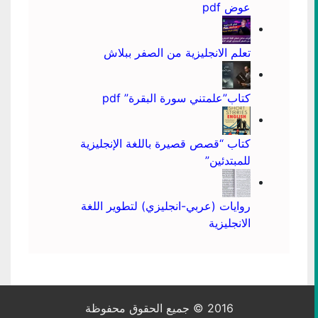
عوض pdf
تعلم الانجليزية من الصفر ببلاش
كتاب”علمتني سورة البقرة” pdf
كتاب “قصص قصيرة باللغة الإنجليزية
للمبتدئين”
روايات (عربي-انجليزي) لتطوير اللغة
الانجليزية
2016 © جميع الحقوق محفوظة